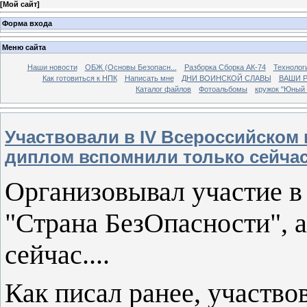
[
Мой сайт
]
Форма входа
Меню сайта
Наши новости
ОБЖ (Основы Безопасн...
Разборка Сборка АК-74
Технолог
Как готовиться к НПК
Написать мне
ДНИ ВОИНСКОЙ СЛАВЫ
ВАШИ 
Каталог файлов
Фотоальбомы
кружок "Юный 
Участвовали в IV Всероссийском 
диплом вспомнили только сейчас.
Организовывал участие в
"Страна БезОпасности", 
сейчас....
Как писал ранее, участвов